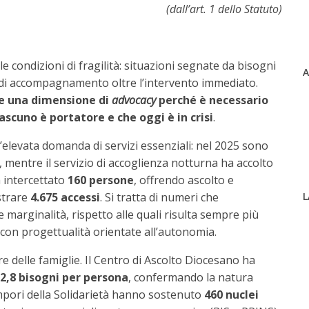
(dall’art. 1 dello Statuto)
 condizioni di fragilità: situazioni segnate da bisogni
A
i di accompagnamento oltre l’intervento immediato.
re una dimensione di
advocacy
perché è necessario
 ciascuno è portatore e che oggi è in crisi
.
elevata domanda di servizi essenziali: nel 2025 sono
, mentre il servizio di accoglienza notturna ha accolto
a intercettato
160 persone
, offrendo ascolto e
L
strare
4.675 accessi
. Si tratta di numeri che
 marginalità, rispetto alle quali risulta sempre più
con progettualità orientate all’autonomia.
re delle famiglie. Il Centro di Ascolto Diocesano ha
2,8 bisogni per persona
, confermando la natura
mpori della Solidarietà hanno sostenuto
460 nuclei