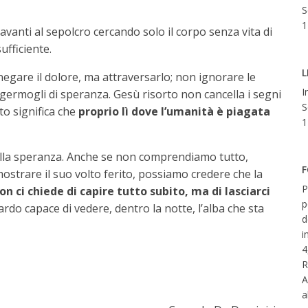
S
1
davanti al sepolcro cercando solo il corpo senza vita di
fficiente.
L
negare il dolore, ma attraversarlo; non ignorare le
I
 germogli di speranza. Gesù risorto non cancella i segni
S
to significa che
proprio lì dove l’umanità è piagata
1
lla speranza. Anche se non comprendiamo tutto,
F
ostrare il suo volto ferito, possiamo credere che la
P
on ci chiede di capire tutto subito, ma di lasciarci
p
ardo capace di vedere, dentro la notte, l’alba che sta
d
i
4
R
A
a