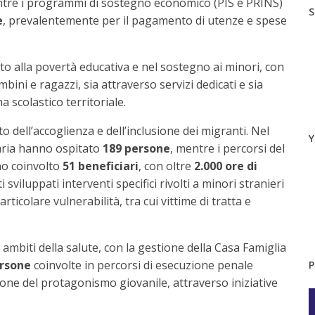
ntre i programmi di sostegno economico (PIS e PRINS)
S
e
, prevalentemente per il pagamento di utenze e spese
to alla povertà educativa e nel sostegno ai minori, con
ini e ragazzi, sia attraverso servizi dedicati e sia
 scolastico territoriale.
 dell’accoglienza e dell’inclusione dei migranti. Nel
Y
naria hanno ospitato
189 persone
, mentre i percorsi del
no coinvolto
51 beneficiari
, con oltre
2.000 ore di
 sviluppati interventi specifici rivolti a minori stranieri
icolare vulnerabilità, tra cui vittime di tratta e
i ambiti della salute, con la gestione della Casa Famiglia
ersone
coinvolte in percorsi di esecuzione penale
P
one del protagonismo giovanile, attraverso iniziative
.