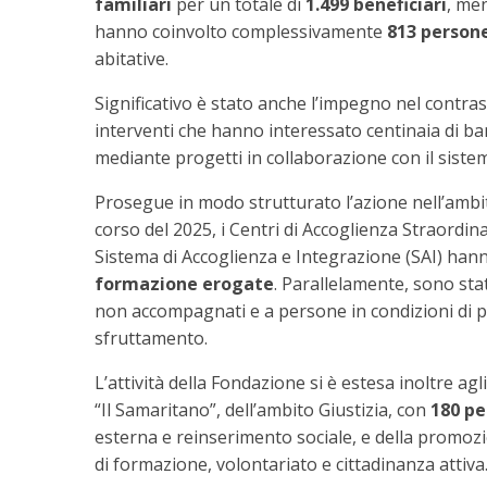
familiari
per un totale di
1.499 beneficiari
, me
hanno coinvolto complessivamente
813 person
abitative.
Significativo è stato anche l’impegno nel contras
interventi che hanno interessato centinaia di bamb
mediante progetti in collaborazione con il sistema
Prosegue in modo strutturato l’azione nell’ambito
corso del 2025, i Centri di Accoglienza Straordi
Sistema di Accoglienza e Integrazione (SAI) han
formazione
erogate
. Parallelamente, sono stati
non accompagnati e a persone in condizioni di part
sfruttamento.
L’attività della Fondazione si è estesa inoltre agl
“Il Samaritano”, dell’ambito Giustizia, con
180 p
esterna e reinserimento sociale, e della promozi
di formazione, volontariato e cittadinanza attiva