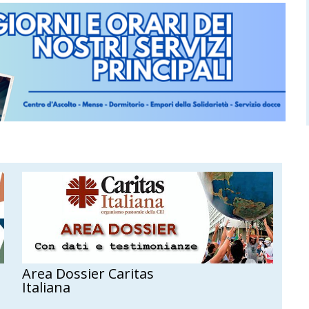
ssier Caritas
Liberi di partir
restare