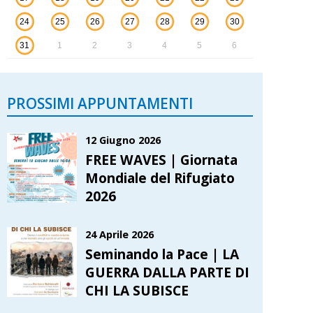
24
25
26
27
28
29
30
31
1
2
3
4
5
6
PROSSIMI APPUNTAMENTI
12 Giugno 2026
FREE WAVES | Giornata
Mondiale del Rifugiato
2026
24 Aprile 2026
Seminando la Pace | LA
GUERRA DALLA PARTE DI
CHI LA SUBISCE