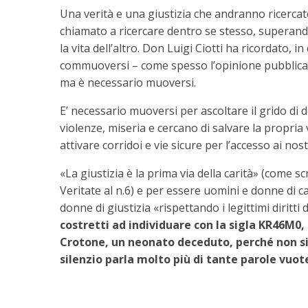
Una verità e una giustizia che andranno ricerca
chiamato a ricercare dentro se stesso, superando 
la vita dell’altro. Don Luigi Ciotti ha ricordato, 
commuoversi – come spesso l’opinione pubblica è 
ma è necessario muoversi.
E’ necessario muoversi per ascoltare il grido di
violenze, miseria e cercano di salvare la propria v
attivare corridoi e vie sicure per l’accesso ai n
«
La giustizia è la prima via della carità
»
(come scr
Veritate al n.6) e per essere uomini e donne di 
donne di giustizia
«
rispettando i legittimi diritti 
costretti ad individuare con la sigla KR46M0, 
Crotone, un neonato deceduto, perché non siam
silenzio parla molto più di tante parole vuot