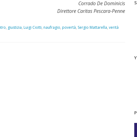
S
Corrado De Dominicis
Direttore Caritas Pescara-Penne
tro
,
giustizia
,
Luigi Ciotti
,
naufragio
,
povertà
,
Sergio Mattarella
,
verità
Y
P