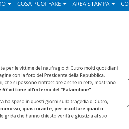
MO
COSA PUOI FARE
AREA STAMPA
CO
o
e per le vittime del naufragio di Cutro molti quotidiani
pagine con la foto del Presidente della Repubblica,
ni, che si possono rintracciare anche in rete, mostrano
 67 vittime all’interno del “Palamilone”
.
ica ha speso in questi giorni sulla tragedia di Cutro,
S
 commosso, quasi orante, per ascoltare quanto
e grida che hanno chiesto verità e giustizia al suo