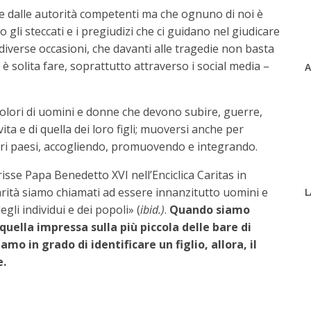
te dalle autorità competenti ma che ognuno di noi è
gli steccati e i pregiudizi che ci guidano nel giudicare
in diverse occasioni, che davanti alle tragedie non basta
solita fare, soprattutto attraverso i social media –
A
 dolori di uomini e donne che devono subire, guerre,
ita e di quella dei loro figli; muoversi anche per
ostri paesi, accogliendo, promuovendo e integrando.
isse Papa Benedetto XVI nell’Enciclica Caritas in
carità siamo chiamati ad essere innanzitutto uomini e
L
degli individui e dei popoli
» (
ibid.)
.
Quando siamo
quella impressa sulla più piccola delle bare di
o in grado di identificare un figlio, allora, il
e.