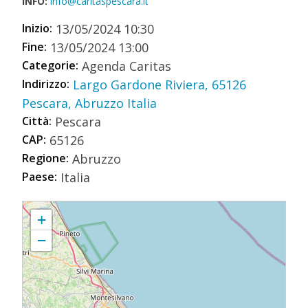
INFO:
info@caritaspescara.it
Inizio:
13/05/2024 10:30
Fine:
13/05/2024 13:00
Categorie:
Agenda Caritas
Indirizzo:
Largo Gardone Riviera, 65126
Pescara, Abruzzo Italia
Città:
Pescara
CAP:
65126
Regione:
Abruzzo
Paese:
Italia
CONVEGNO | Un anno di Progetto Presidio
+
−