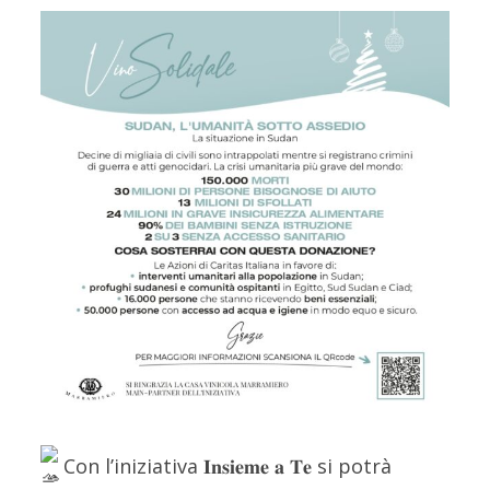
Con l’iniziativa 𝐈𝐧𝐬𝐢𝐞𝐦𝐞 𝐚 𝐓𝐞 si potrà