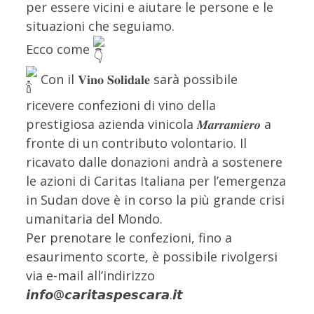
per essere vicini e aiutare le persone e le
situazioni che seguiamo.
Ecco come
Con il 𝐕𝐢𝐧𝐨 𝐒𝐨𝐥𝐢𝐝𝐚𝐥𝐞 sarà possibile
ricevere confezioni di vino della
prestigiosa azienda vinicola 𝑴𝒂𝒓𝒓𝒂𝒎𝒊𝒆𝒓𝒐 a
fronte di un contributo volontario. Il
ricavato dalle donazioni andrà a sostenere
le azioni di Caritas Italiana per l’emergenza
in Sudan dove è in corso la più grande crisi
umanitaria del Mondo.
Per prenotare le confezioni, fino a
esaurimento scorte, è possibile rivolgersi
via e-mail all’indirizzo
𝙞𝙣𝙛𝙤@𝙘𝙖𝙧𝙞𝙩𝙖𝙨𝙥𝙚𝙨𝙘𝙖𝙧𝙖.𝙞𝙩