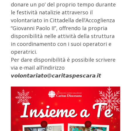
donare un po’ del proprio tempo durante
le festività natalizie attraverso il
volontariato in Cittadella dell’Accoglienza
“Giovanni Paolo II”, offrendo la propria
disponibilità nelle attività della struttura
in coordinamento con i suoi operatori e
operatrici.
Per dare disponibilità è possibile scrivere
via e-mail all’indirizzo
𝙫𝙤𝙡𝙤𝙣𝙩𝙖𝙧𝙞𝙖𝙩𝙤@𝙘𝙖𝙧𝙞𝙩𝙖𝙨𝙥𝙚𝙨𝙘𝙖𝙧𝙖.𝙞𝙩