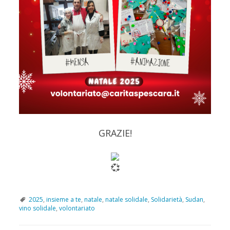
GRAZIE!
2025
,
insieme a te
,
natale
,
natale solidale
,
Solidarietà
,
Sudan
,
vino solidale
,
volontariato