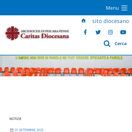
S
Menu
k
i
sito diocesano
p
t
o
Cerca
c
o
n
t
e
n
t
NOTIZIE
25 SETTEMBRE 2025