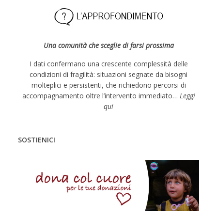
s
t
N
Una comunità che sceglie di farsi prossima
a
v
I dati confermano una crescente complessità delle
condizioni di fragilità: situazioni segnate da bisogni
i
molteplici e persistenti, che richiedono percorsi di
g
accompagnamento oltre l’intervento immediato…
Leggi
a
qui
t
i
SOSTIENICI
o
n