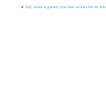
2022
,
cantieri di gratuità
,
corso base
,
Veronica Perrotti
,
Volo
P
o
s
t
N
a
v
i
g