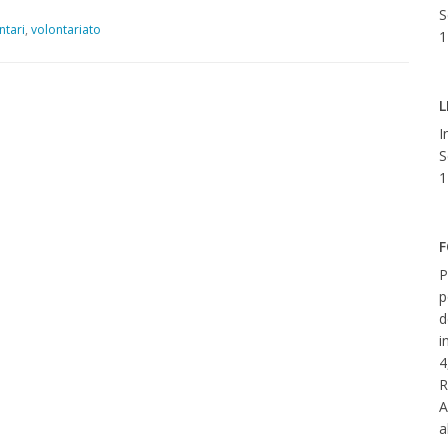
S
ntari
,
volontariato
1
L
I
S
1
F
P
p
d
i
4
R
A
a