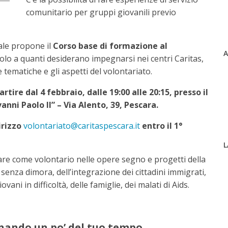
comunitario per gruppi giovanili previo
ale propone il
Corso base di formazione al
A
olo a quanti desiderano impegnarsi nei centri Caritas,
tematiche e gli aspetti del volontariato.
partire dal 4 febbraio, dalle 19:00 alle 20:15, presso il
anni Paolo II” – Via Alento, 39, Pescara.
dirizzo
volontariato@caritaspescara.it
entro il 1°
L
rare come volontario nelle opere segno e progetti della
i senza dimora, dell’integrazione dei cittadini immigrati,
vani in difficoltà, delle famiglie, dei malati di Aids.
nando un po’ del tuo tempo.