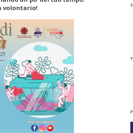
S
 volontario!
Y
P