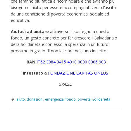
che faranno più fatica a ricominciare e che avranno più
bisogno di aiuto per essere accompagnati verso l’uscita
da una condizione di povertà economica, sociale ed
educativa.
Aiutaci ad aiutare
attraverso il sostegno a questo
fondo, un gesto concreto per far crescere il Salvadanaio
della Solidarietà e con esso la speranza in un futuro
prossimo in grado di non lasciare nessuno indietro.
IBAN
IT62 E084 3415 4010 0000 0006 903
Intestato a
FONDAZIONE CARITAS ONLUS
GRAZIE!
aiuto
,
donazioni
,
emergenza
,
fondo
,
povertà
,
Solidarietà
P
o