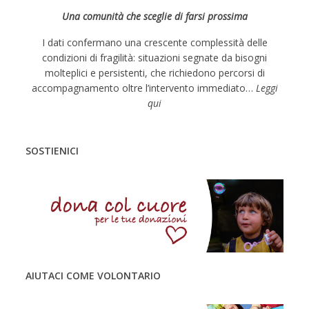
s
Una comunità che sceglie di farsi prossima
t
N
I dati confermano una crescente complessità delle
a
condizioni di fragilità: situazioni segnate da bisogni
molteplici e persistenti, che richiedono percorsi di
v
accompagnamento oltre l’intervento immediato…
Leggi
i
qui
g
a
SOSTIENICI
t
i
o
n
AIUTACI COME VOLONTARIO