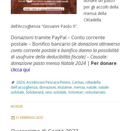
donare un pasto
per gli accolti della
mensa della
Cittadella
dell’Accoglienza “Giovanni Paolo II”.
Donazioni tramite PayPal – Conto corrente
postale – Bonifico bancario (
l
e donazioni attraverso
conto corrente postale e bonifico danno la possibilità
di usufruire della deducibilità fiscale) – Causale:
donazione pasto mensa Natale 2024
|
Per donare
clicca qui
2024
,
Arcidiocesi Pescara-Penne
,
Caritas
,
cittadella
dell'accoglienza
,
donazioni
,
iniziative
,
mensa
,
natale
,
natale
solidale
,
Solidarietà
,
vino solidale
,
Volontari
,
volontariato
NOTIZIE
21 FEBBRAIO 2023