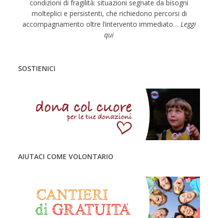
condizioni di fragilità: situazioni segnate da bisogni
i
molteplici e persistenti, che richiedono percorsi di
g
accompagnamento oltre l’intervento immediato…
Leggi
a
qui
t
i
SOSTIENICI
o
n
AIUTACI COME VOLONTARIO