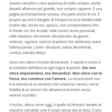
Questo versetto ci dice qualcosa di molto umano: anche
davanti all’amore più grande, non sempre capiamo. È una
pagina profondamente umana, che parla anche di noi. È
proprio qui che il Vangelo di Pasqua tocca la ferialità delle
nostre vite. Anche noi, spesso, non comprendiamo fino
in fondo ciò che accade: nelle nostre storie personali,
nelle relazioni, nel mondo attraversato da guerre,
violenze, egoismi, esercizi di potere che sembrano avere
l’ultima parola. Come i discepoli, siamo disorientati,
confusi, talvolta delusi.
Gesù non salva il mondo dominando. Il sepolcro vuoto è
la smentita definitiva di ogni logica di potere.
Dio non
vince imponendosi, ma donandosi.
Non vince con la
forza, ma convince con l’amore.
La resurrezione non
è la rivincita di un vincitore che schiaccia i nemici, ma la
fedeltà di un
amore che attraversa la morte senza
venirne sconfitto.
Il rischio, allora come oggi, è quello di fermarsi davanti al
sepolcro cercando solo il corpo senza vita di Gesù. È uno