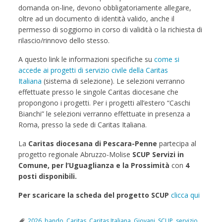
domanda on-line, devono obbligatoriamente allegare,
oltre ad un documento di identità valido, anche il
permesso di soggiorno in corso di validità o la richiesta di
rilascio/rinnovo dello stesso.
A questo link le informazioni specifiche su
come si
accede ai progetti di servizio civile della Caritas
Italiana
(sistema di selezione). Le selezioni verranno
effettuate presso le singole Caritas diocesane che
propongono i progetti. Per i progetti all’estero “Caschi
Bianchi” le selezioni verranno effettuate in presenza a
Roma, presso la sede di Caritas Italiana.
La
Caritas diocesana di Pescara-Penne
partecipa al
progetto regionale Abruzzo-Molise
SCUP Servizi in
Comune, per l’Uguaglianza e la Prossimità
con
4
posti disponibili.
Per scaricare la scheda del progetto SCUP
clicca qui
2026
,
bando
,
Caritas
,
Caritas Italiana
,
Giovani
,
SCUP
,
servizio