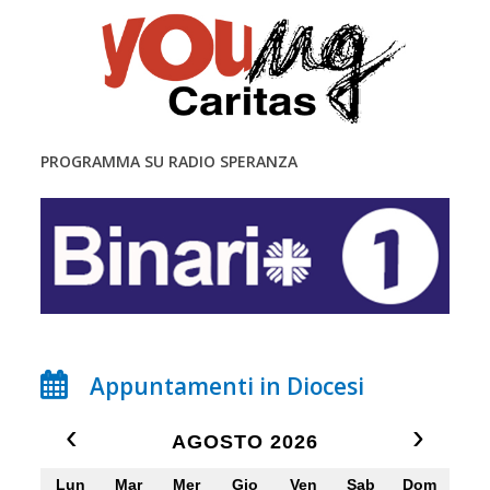
PROGRAMMA SU RADIO SPERANZA
Appuntamenti in Diocesi
‹
›
AGOSTO 2026
Lun
Mar
Mer
Gio
Ven
Sab
Dom
x
x
x
x
x
x
x
x
x
x
x
x
x
x
x
x
x
x
x
x
x
x
x
x
x
x
x
x
x
x
x