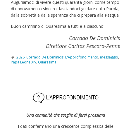
Auguriamoci di vivere questi quaranta giorni come tempo
di rinnovamento sincero, lasciandoci guidare dalla Parola,
dalla sobrietà e dalla speranza che ci prepara alla Pasqua.
Buon cammino di Quaresima a tutti e a ciascuno!
Corrado De Dominicis
Direttore Caritas Pescara-Penne
2026
,
Corrado De Dominicis
,
L'Approfondimento
,
messaggio
,
Papa Leone XIV
,
Quaresima
P
o
s
t
N
Una comunità che sceglie di farsi prossima
a
v
I dati confermano una crescente complessità delle