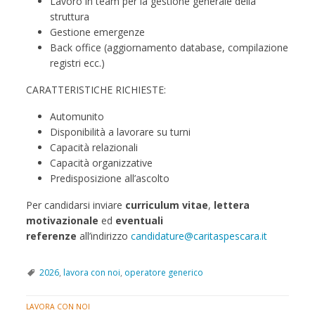
Lavoro in team per la gestione generale della
struttura
Gestione emergenze
Back office (aggiornamento database, compilazione
registri ecc.)
CARATTERISTICHE RICHIESTE:
Automunito
Disponibilità a lavorare su turni
Capacità relazionali
Capacità organizzative
Predisposizione all’ascolto
Per candidarsi inviare
curriculum vitae
,
lettera
motivazionale
ed
eventuali
referenze
all’indirizzo
candidature@caritaspescara.it
2026
,
lavora con noi
,
operatore generico
LAVORA CON NOI