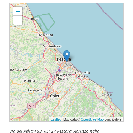
PALESTINA CON ALTRI OCCHI
+
−
Leaflet
| Map data ©
OpenStreetMap
contributors
Via dei Peligni 93, 65127 Pescara, Abruzzo Italia