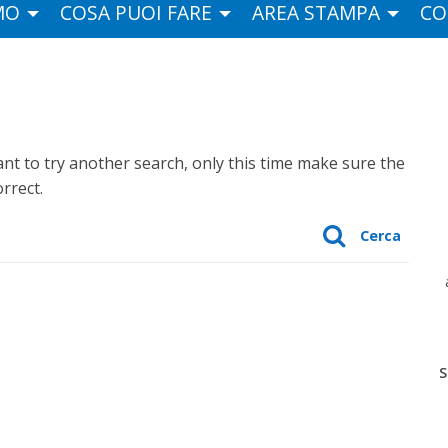
MO
COSA PUOI FARE
AREA STAMPA
CO
t to try another search, only this time make sure the
rrect.
Cerca
S