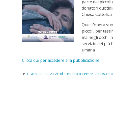
parte dai piccoli
donatori quotidia
Chiesa Cattolica.
Quest’opera vuol
piccoli, per test
ma negli occhi, n
servizio dei più 
umana.
Clicca qui per accedere alla pubblicazione
10 anni
,
2013-2023
,
Arcidiocesi Pescara-Penne
,
Caritas
,
citt
P
o
s