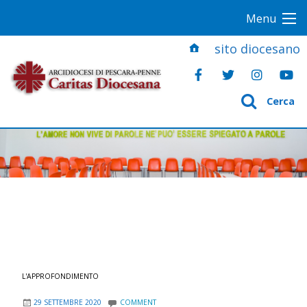
S
Menu
k
i
sito diocesano
p
t
o
Cerca
c
o
n
t
e
n
t
L'APPROFONDIMENTO
29 SETTEMBRE 2020
COMMENT