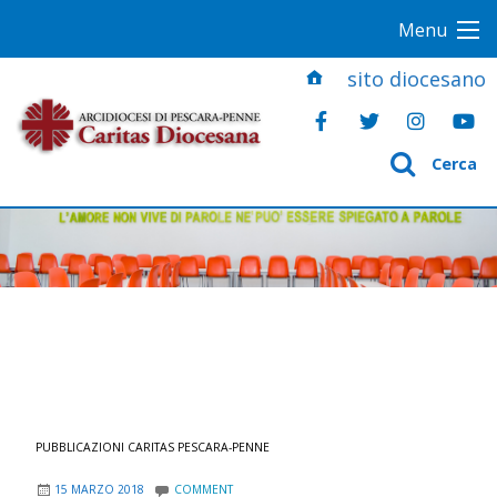
S
Menu
k
i
sito diocesano
p
t
o
Cerca
c
o
n
t
e
n
t
PUBBLICAZIONI CARITAS PESCARA-PENNE
15 MARZO 2018
COMMENT