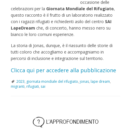
occasione delle
celebrazioni per la
Giornata Mondiale del Rifugiato
,
questo racconto è il frutto di un laboratorio realizzato
con i ragazzi rifugiati e richiedenti asilo del centro
SAI
LapeDream
che, di concerto, hanno messo nero su
bianco le loro comuni esperienze.
La storia di Jonas, dunque, è il riassunto delle storie di
tutti coloro che accogliamo e accompagniamo in
percorsi di inclusione e integrazione sul territorio.
Clicca qui per accedere alla pubblicazione
2023
,
giornata mondiale del rifugiato
,
jonas
,
lape dream
,
migranti
,
rifugiati
,
sai
P
o
s
t