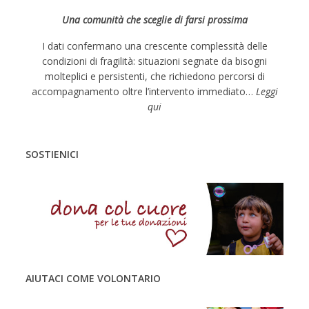
N
Una comunità che sceglie di farsi prossima
a
v
I dati confermano una crescente complessità delle
condizioni di fragilità: situazioni segnate da bisogni
i
molteplici e persistenti, che richiedono percorsi di
g
accompagnamento oltre l’intervento immediato…
Leggi
a
qui
t
i
SOSTIENICI
o
n
AIUTACI COME VOLONTARIO