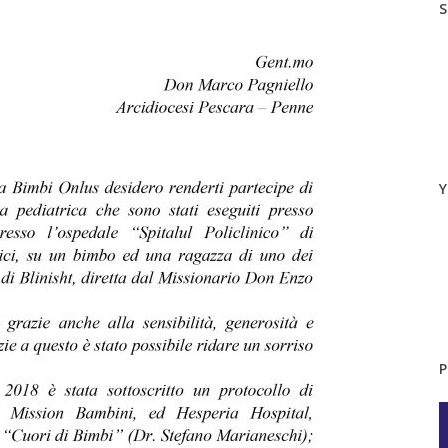
S
Y
P