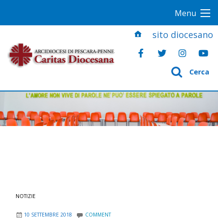
S
Menu
k
i
sito diocesano
p
t
o
Cerca
c
o
n
t
e
n
t
NOTIZIE
10 SETTEMBRE 2018
COMMENT