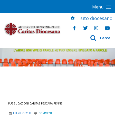
S
Menu
k
i
sito diocesano
p
t
o
Cerca
c
o
n
t
e
n
t
PUBBLICAZIONI CARITAS PESCARA-PENNE
1 LUGLIO 2019
COMMENT