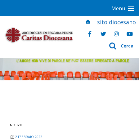
S
Menu
k
i
sito diocesano
p
t
o
Cerca
c
o
n
t
e
n
t
NOTIZIE
2 FEBBRAIO 2022