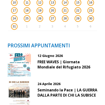
10
11
12
13
14
15
16
17
18
19
20
21
22
23
24
25
26
27
28
29
30
31
1
2
3
4
5
6
PROSSIMI APPUNTAMENTI
12 Giugno 2026
FREE WAVES | Giornata
Mondiale del Rifugiato 2026
24 Aprile 2026
Seminando la Pace | LA GUERRA
DALLA PARTE DI CHI LA SUBISCE