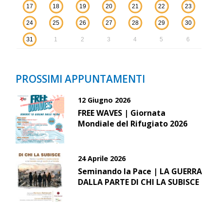
17
18
19
20
21
22
23
24
25
26
27
28
29
30
31
1
2
3
4
5
6
PROSSIMI APPUNTAMENTI
12 Giugno 2026
FREE WAVES | Giornata
Mondiale del Rifugiato 2026
24 Aprile 2026
Seminando la Pace | LA GUERRA
DALLA PARTE DI CHI LA SUBISCE