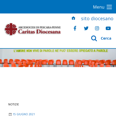
S
Menu
k
i
sito diocesano
p
t
o
Cerca
c
o
n
t
e
n
t
NOTIZIE
15 GIUGNO 2021