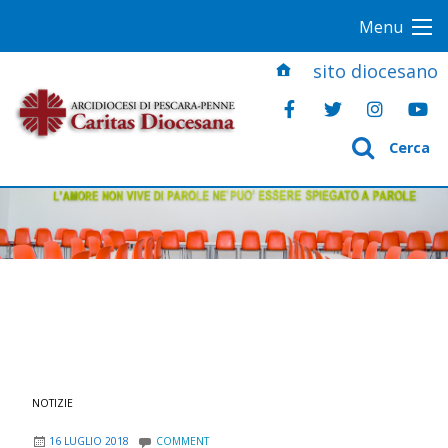
S
Menu
k
i
sito diocesano
p
t
o
Cerca
c
o
n
t
e
n
t
NOTIZIE
16 LUGLIO 2018
COMMENT