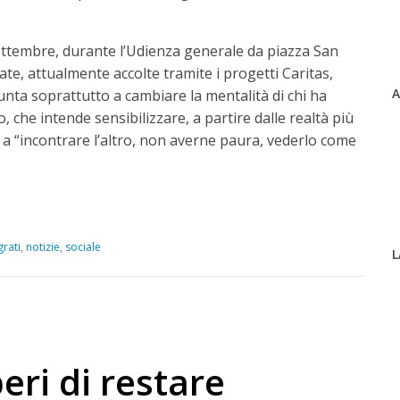
settembre, durante l’Udienza generale da piazza San
ate, attualmente accolte tramite i progetti Caritas,
A
nta soprattutto a cambiare la mentalità di chi ha
 che intende sensibilizzare, a partire dalle realtà più
e, a “incontrare l’altro, non averne paura, vederlo come
rati
,
notizie
,
sociale
L
beri di restare