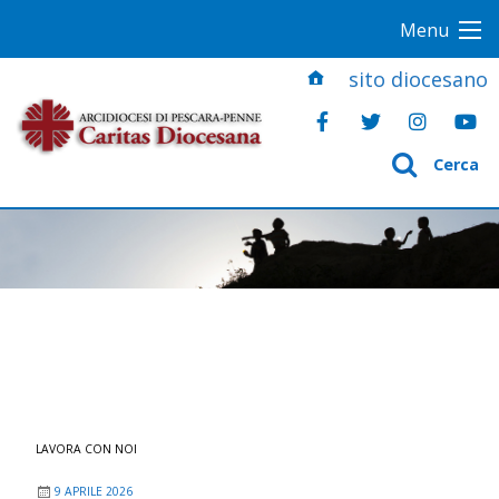
S
Menu
k
i
sito diocesano
p
t
o
Cerca
c
o
n
t
e
n
t
LAVORA CON NOI
9 APRILE 2026