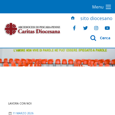
S
Menu
k
i
sito diocesano
p
t
o
Cerca
c
o
n
t
e
n
t
LAVORA CON NOI
11 MARZO 2026