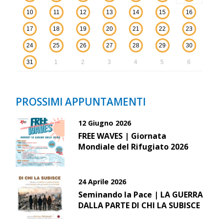
10
11
12
13
14
15
16
17
18
19
20
21
22
23
24
25
26
27
28
29
30
31
1
2
3
4
5
6
PROSSIMI APPUNTAMENTI
12 Giugno 2026
FREE WAVES | Giornata
Mondiale del Rifugiato 2026
24 Aprile 2026
Seminando la Pace | LA GUERRA
DALLA PARTE DI CHI LA SUBISCE