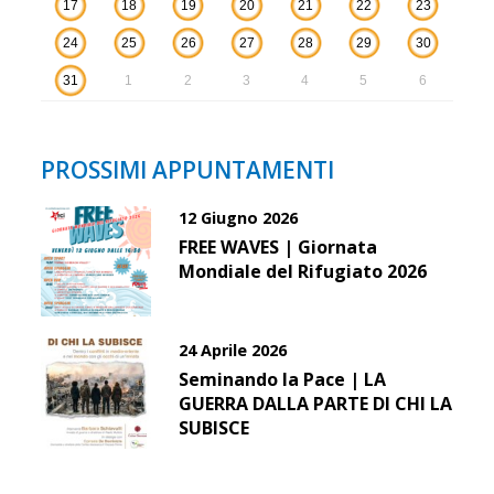
17
18
19
20
21
22
23
24
25
26
27
28
29
30
31
1
2
3
4
5
6
PROSSIMI APPUNTAMENTI
12 Giugno 2026
FREE WAVES | Giornata
Mondiale del Rifugiato 2026
24 Aprile 2026
Seminando la Pace | LA
GUERRA DALLA PARTE DI CHI LA
SUBISCE