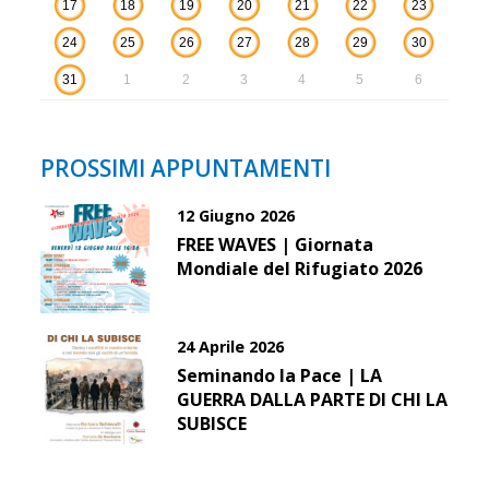
17
18
19
20
21
22
23
24
25
26
27
28
29
30
31
1
2
3
4
5
6
PROSSIMI APPUNTAMENTI
12 Giugno 2026
FREE WAVES | Giornata
Mondiale del Rifugiato 2026
24 Aprile 2026
Seminando la Pace | LA
GUERRA DALLA PARTE DI CHI LA
SUBISCE