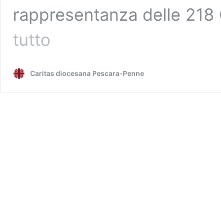
rappresentanza delle 218
I
tutto
50
anni
della
Caritas diocesana Pescara-Penne
Caritas